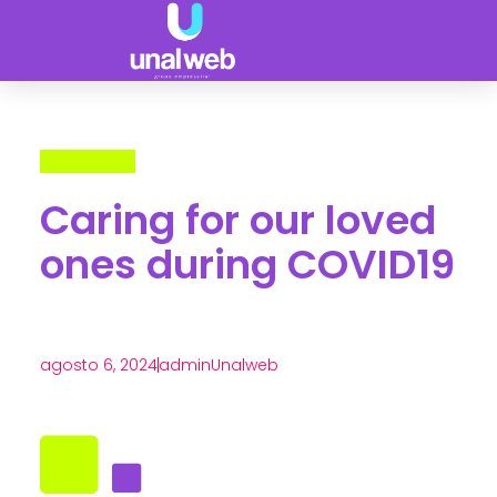
Back To All
Caring for our loved
ones during COVID19
agosto 6, 2024
adminUnalweb