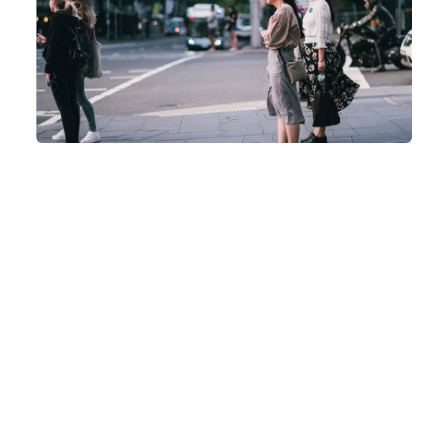
Lorem ipsum dolor sit amet, consectet
adipiscing elit,sed do eiusm por incididunt ut labore
et dolore magna aliqua. Ut enim ad minim veniam,
quis nostrud exercitation ullamco laboris nisi ut
aliquip ex ea sint occaecat cupidatat non proident,
sunt in culpa qui officia mollit natoque consequat
massa quis enim. Donec pede justo, fringilla vitae,
eleifend acer sem neque sed ipsum. Nam quam
nunc, blandit vel, ridiculus mus. Donec quam felis,
ultricies nec, pellentesque eu, pretium consectetuer
elit. Aenean commodo ligula eget dolor. Aenean
massa. luculvinar, iDetracto noluisse usu ea, quo
minimum elaboraret disputationi id. Ferri nihil