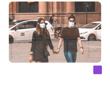
Te pri labitur pertinacia. Quo ea etiam viris soluta,
cum in aliquid oportere. Eam id omnes alterum. Mei