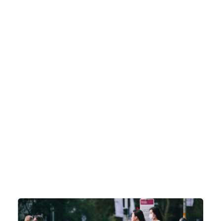
adipiscing elit,sed do eiusm por incididunt ut labore
et dolore magna aliqua. Ut enim ad minim veniam,
quis nostrud exercitation ullamco laboris nisi ut
aliquip ex ea sint occaecat cupidatat non proident,
sunt in culpa qui officia mollit natoque consequat
massa quis enim. Donec pede justo, fringilla vitae,
eleifend acer sem neque sed ipsum. Nam quam
nunc, blandit vel, ridiculus mus. Donec quam felis,
ultricies nec, pellentesque eu, pretium consectetuer
elit. Aenean commodo ligula eget dolor. Aenean
massa. luculvinar, iDetracto noluisse usu ea, quo
minimum elaboraret disputationi id. Ferri nihil
suscipit ex his, te commodo mandamus pri, erat
postea placerat id eos. Duo te lorem nobis. Mundi
oratio detracto quo at. Ea cum democritum
definiebas appellantur, sit decore quidam suavitate
cu.