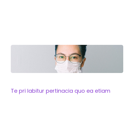
suscipit ex his, te commodo mandamus pri, erat
postea placerat id eos. Duo te lorem nobis. Mundi
oratio detracto quo at. Ea cum democritum
definiebas appellantur, sit decore quidam suavitate
cu.
Te pri labitur pertinacia quo ea etiam
Lorem ipsum dolor sit amet, consectet
adipiscing elit,sed do eiusm por incididunt ut labore
et dolore magna aliqua. Ut enim ad minim veniam,
quis nostrud exercitation ullamco laboris nisi ut
aliquip ex ea sint occaecat cupidatat non proident,
sunt in culpa qui officia mollit natoque consequat